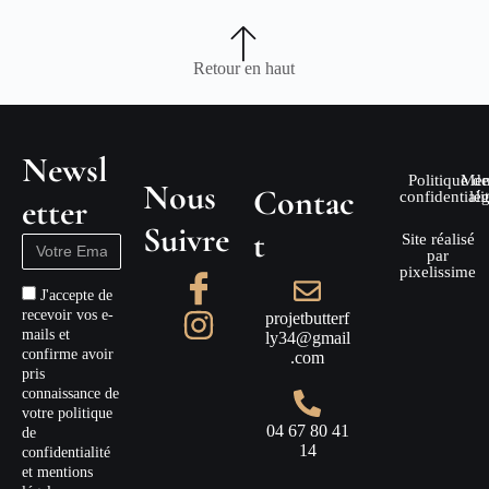
Retour en haut
Newsl
Politique de
Men
Nous
Contac
confidentiali
lé
etter
Suivre
t
Site réalisé
par
pixelissime
J'accepte de
recevoir vos e-
projetbutterf
mails et
ly34@gmail
confirme avoir
.com
pris
connaissance de
votre politique
04 67 80 41
de
14
confidentialité
et mentions