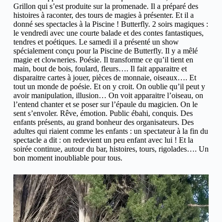
Grillon qui s’est produite sur la promenade. Il a préparé des
histoires à raconter, des tours de magies à présenter. Et il a
donné ses spectacles à la Piscine ! Butterfly. 2 soirs magiques :
le vendredi avec une courte balade et des contes fantastiques,
tendres et poétiques. Le samedi il a présenté un show
spécialement conçu pour la Piscine de Butterfly. Il y a mêlé
magie et clowneries. Poésie. Il transforme ce qu’il tient en
main, bout de bois, foulard, fleurs…. Il fait apparaitre et
disparaitre cartes à jouer, pièces de monnaie, oiseaux…. Et
tout un monde de poésie. Et on y croit. On oublie qu’il peut y
avoir manipulation, illusion… On voit apparaitre l’oiseau, on
l’entend chanter et se poser sur l’épaule du magicien. On le
sent s’envoler. Rêve, émotion. Public ébahi, conquis. Des
enfants présents, au grand bonheur des organisateurs. Des
adultes qui riaient comme les enfants : un spectateur à la fin du
spectacle a dit : on redevient un peu enfant avec lui ! Et la
soirée continue, autour du bar, histoires, tours, rigolades…. Un
bon moment inoubliable pour tous.