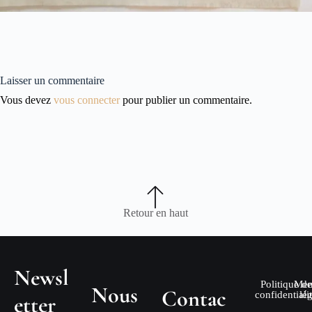
Laisser un commentaire
Vous devez
vous connecter
pour publier un commentaire.
Retour en haut
Newsl
Politique de
Men
Nous
Contac
confidentiali
lé
etter